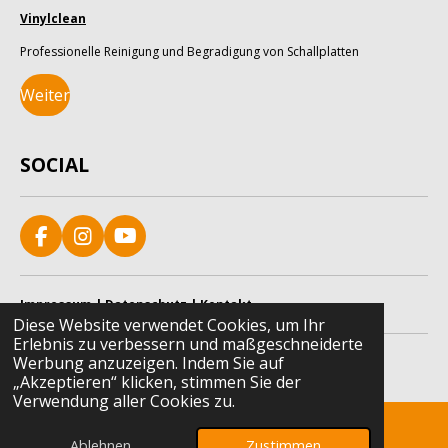
Vinylclean
Professionelle Reinigung und Begradigung von Schallplatten
Weiter
SOCIAL
F
I
Y
a
n
o
c
s
u
e
t
T
Impressum
|
Datenschutz
|
Kontakt
b
a
u
Diese Website verwendet Cookies, um Ihr
o
g
b
Erlebnis zu verbessern und maßgeschneiderte
© 2025 - 2026 Vinyl-Fan
o
r
e
Werbung anzuzeigen. Indem Sie auf
Mit Unterstützung von
Webador
k
a
„Akzeptieren“ klicken, stimmen Sie der
m
Verwendung aller Cookies zu.
Ablehnen
Zustimmen