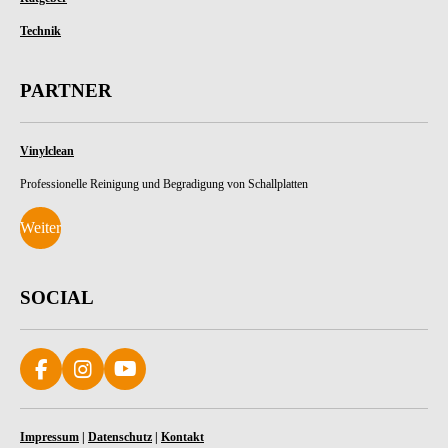
Technik
PARTNER
Vinylclean
Professionelle Reinigung und Begradigung von Schallplatten
Weiter
SOCIAL
F
I
Y
a
n
o
c
s
u
e
t
T
Impressum
|
Datenschutz
|
Kontakt