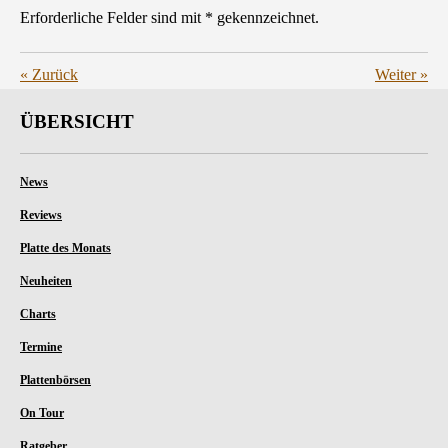
Erforderliche Felder sind mit * gekennzeichnet.
«
Zurück
Weiter
»
ÜBERSICHT
News
Reviews
Platte des Monats
Neuheiten
Charts
Termine
Plattenbörsen
On Tour
Ratgeber