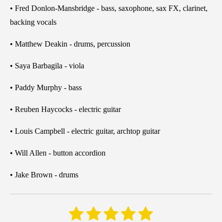
• Fred Donlon-Mansbridge - bass, saxophone, sax FX, clarinet,
backing vocals
• Matthew Deakin - drums, percussion
• Saya Barbagila - viola
• Paddy Murphy - bass
• Reuben Haycocks - electric guitar
• Louis Campbell - electric guitar, archtop guitar
• Will Allen - button accordion
• Jake Brown - drums
1
2
3
4
5
B
B
e