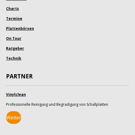
e
t
Charts
n
e
Termine
r
Plattenbörsen
n
On Tour
e
Ratgeber
Technik
PARTNER
Vinylclean
Professionelle Reinigung und Begradigung von Schallplatten
Weiter