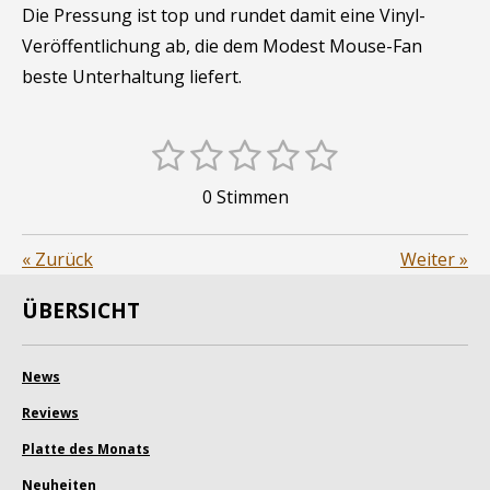
Die Pressung ist top und rundet damit eine Vinyl-
Veröffentlichung ab, die dem Modest Mouse-Fan
beste Unterhaltung liefert.
1
2
3
4
5
B
B
e
S
S
S
S
S
e
0 Stimmen
w
t
t
t
t
t
w
e
e
r
e
e
e
e
e
«
Zurück
Weiter
»
t
r
r
r
r
r
r
u
t
ÜBERSICHT
n
n
n
n
n
n
u
g
e
e
e
e
a
n
News
b
g
s
Reviews
:
e
Platte des Monats
0
n
d
Neuheiten
S