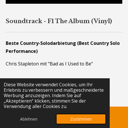
Soundtrack - F1 The Album (Vinyl)
Beste Country-Solodarbietung (Best Country Solo
Performance)
Chris Stapleton mit "Bad as I Used to Be"
Diese Website verwendet Cookies, um Ihr
Zu hören in:
Erlebnis zu verbessern und maßgeschneiderte
Werbung anzuzeigen. Indem Sie auf
„Akzeptieren“ klicken, stimmen Sie der
Soundtrack - F1 The Album (Vinyl)
Verwendung aller Cookies zu.
Ablehnen
Zustimmen
E-Mail
Telefon
Karte