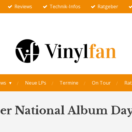
Reviews
Technik-Infos
Ratgeber
ews
Neue LPs
Termine
On Tour
Rat
her National Album Da