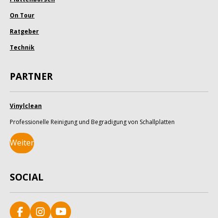
On Tour
Ratgeber
Technik
PARTNER
Vinylclean
Professionelle Reinigung und Begradigung von Schallplatten
Weiter
SOCIAL
F
I
Y