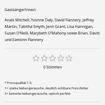
GastsängerInnen:
Anaïs Mitchell, Yvonne Daly, David Flannery, Jeffrey
Martin, Tabitha Smyth, Jenn Grant, Lisa Hannigan,
Susan O’Neill, Marybeth O’Mahony sowie Brian, David
und Eamonn Flannery
1
2
3
4
5
B
B
e
S
S
S
S
S
e
0 Stimmen
w
t
t
t
t
t
w
e
e
r
e
e
e
e
e
t
* Pressqualität 1-5:
r
r
r
r
r
r
u
1= starke Nebengeräusche, deutlich sichtbare Pressfehler
t
n
n
n
n
n
n
5= keinerlei Nebengeräusche, optisch perfekt
u
g
e
e
e
e
a
n