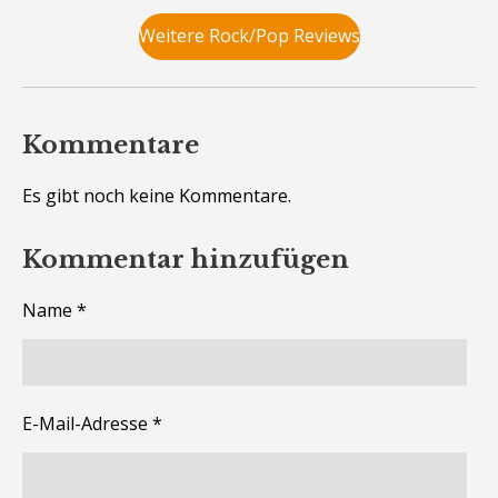
b
g
Weitere Rock/Pop Reviews
s
:
e
0
n
d
S
e
Kommentare
t
n
e
Es gibt noch keine Kommentare.
r
n
Kommentar hinzufügen
e
Name *
E-Mail-Adresse *