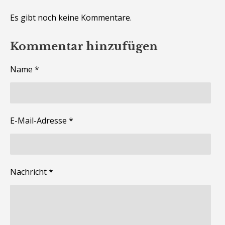
n
e
Es gibt noch keine Kommentare.
r
n
Kommentar hinzufügen
e
Name *
E-Mail-Adresse *
Nachricht *