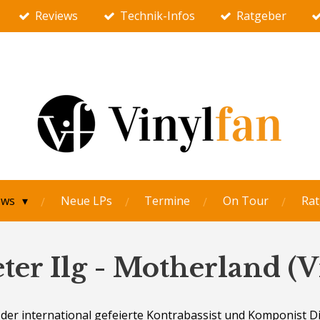
Reviews
Technik-Infos
Ratgeber
ews
Neue LPs
Termine
On Tour
Rat
ter Ilg - Motherland (V
 der international gefeierte Kontrabassist und Komponist Diet