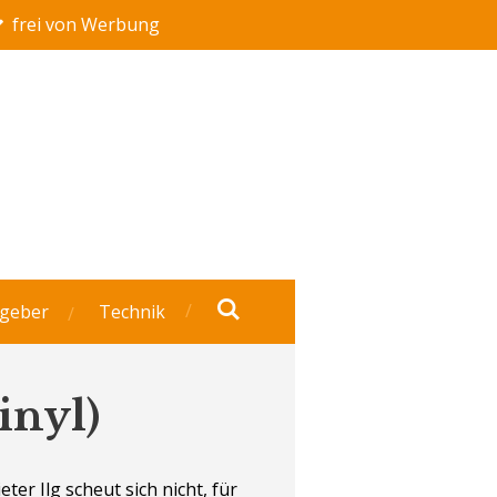
frei von Werbung
geber
Technik
inyl)
er Ilg scheut sich nicht, für