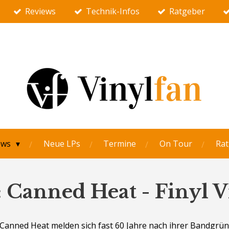
Reviews
Technik-Infos
Ratgeber
ews
Neue LPs
Termine
On Tour
Rat
 Canned Heat - Finyl V
Canned Heat melden sich fast 60 Jahre nach ihrer Bandgrü