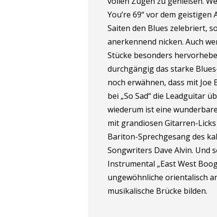
vollen Zügen zu genießen. We
You’re 69“ vor dem geistigen
Saiten den Blues zelebriert, s
anerkennend nicken. Auch wen
Stücke besonders hervorheben
durchgängig das starke Blues-
noch erwähnen, dass mit Joe 
bei „So Sad“ die Leadguitar ü
wiederum ist eine wunderbar
mit grandiosen Gitarren-Lick
Bariton-Sprechgesang des kal
Songwriters Dave Alvin. Und s
Instrumental „East West Boog
ungewöhnliche orientalisch a
musikalische Brücke bilden.