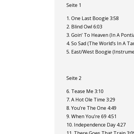
Seite 1
1. One Last Boogie 3:58
2. Blind Owl 6:03
3. Goin’ To Heaven (In A Pontia
4. So Sad (The World’s In A Ta
5. East/West Boogie (Instrume
Seite 2
6. Tease Me 3:10
7. A Hot Ole Time 3:29
8. You’re The One 4:49
9. When You’re 69 4:51
10. Independence Day 4:27
11. There Goes That Train 3:0