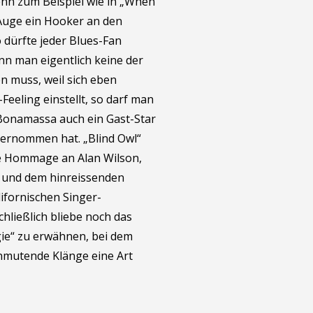
nn zum Beispiel wie in „When
 Auge ein Hooker an den
o dürfte jeder Blues-Fan
n man eigentlich keine der
 muss, weil sich eben
Feeling einstellt, so darf man
Bonamassa auch ein Gast-Star
bernommen hat. „Blind Owl“
e Hommage an Alan Wilson,
s und dem hinreissenden
ifornischen Singer-
chließlich bliebe noch das
ie“ zu erwähnen, bei dem
nmutende Klänge eine Art