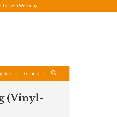
frei von Werbung
geber
Technik
g (Vinyl-