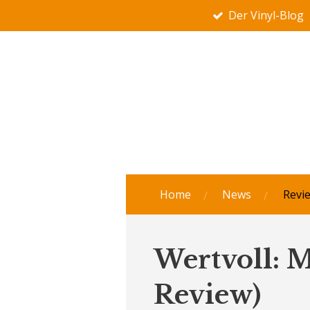
Der Vinyl-Blog
Zum
Hauptinhalt
springen
Home
News
Revi
Wertvoll: M
Review)