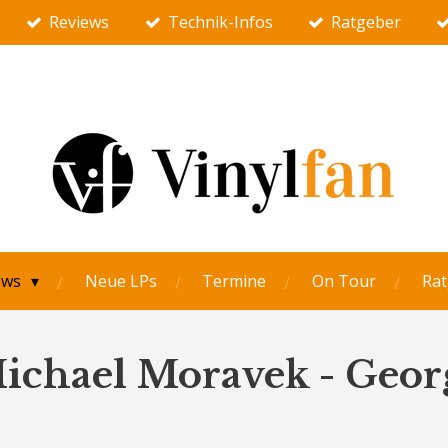
Reviews
Technik-Infos
Ratgeber
ews
Neue LPs
Termine
On Tour
Rat
ichael Moravek - Geor