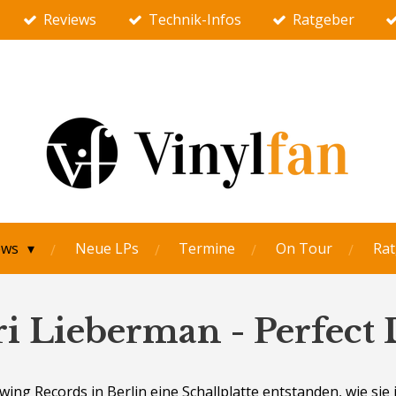
Reviews
Technik-Infos
Ratgeber
ews
Neue LPs
Termine
On Tour
Rat
i Lieberman - Perfect
ing Records in Berlin eine Schallplatte entstanden, wie sie 