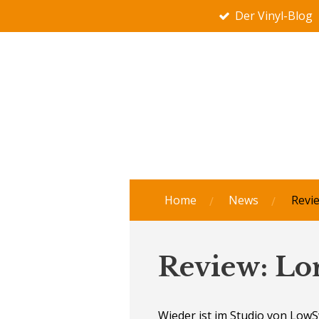
Der Vinyl-Blog
Zum
Hauptinhalt
springen
Home
News
Revi
Review: Lor
Wieder ist im Studio von LowSw