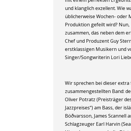
mit einem perfekten Ergebnis
und klanglich exzellent. Wie 
üblicherweise Wochen- oder M
Produktion gefeilt wird? Nun,
zusammen, das neben dem er
Chef und Produzent Guy Ster
erstklassigen Musikern und v
Singer/Songwriterin Lori Lie
Wir sprechen bei dieser extra
zusammengestellten Band: der 
Oliver Potratz (Preisträger 
Jazzpreises“) am Bass, der islä
Böðvarsson, James Scannell a
Schlagzeuger Earl Harvin (Seal,