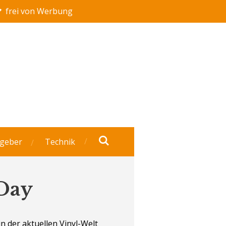
frei von Werbung
geber
Technik
 Day
in der aktuellen Vinyl-Welt