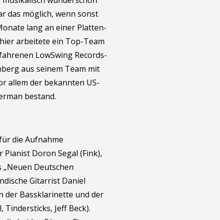
: musikalisch wunderschön
war das möglich, wenn sonst
onate lang an einer Platten-
 hier arbeitete ein Top-Team
fahrenen LowSwing Records-
nberg aus seinem Team mit
or allem der bekannten US-
berman bestand.
 für die Aufnahme
Pianist Doron Segal (Fink),
des „Neuen Deutschen
ndische Gitarrist Daniel
n der Bassklarinette und der
 Tindersticks, Jeff Beck).