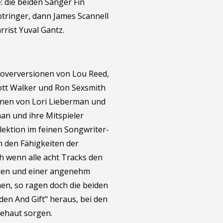
 die beiden Sänger Fin
otringer, dann James Scannell
rrist Yuval Gantz.
overversionen von Lou Reed,
ott Walker und Ron Sexsmith
onen von Lori Lieberman und
n und ihre Mitspieler
lektion im feinen Songwriter-
n den Fähigkeiten der
ch wenn alle acht Tracks den
dien und einer angenehm
, so ragen doch die beiden
den And Gift" heraus, bei den
sehaut sorgen.