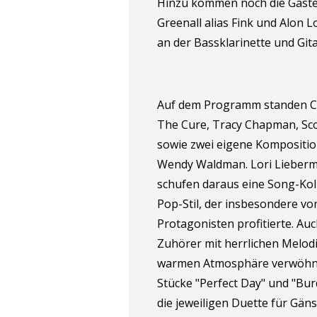
Hinzu kommen noch die Gäste:
Greenall alias Fink und Alon L
an der Bassklarinette und Gita
Auf dem Programm standen C
The Cure, Tracy Chapman, Sc
sowie zwei eigene Kompositi
Wendy Waldman. Lori Lieberma
schufen daraus eine Song-Kol
Pop-Stil, der insbesondere vo
Protagonisten profitierte. Au
Zuhörer mit herrlichen Melo
warmen Atmosphäre verwöhnen
Stücke "Perfect Day" und "Bur
die jeweiligen Duette für Gän