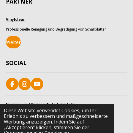
PARTNER
Vinylclean
Professionelle Reinigung und Begradigung von Schallplatten
Weiter
SOCIAL
F
I
Y
a
n
o
c
s
u
e
t
T
Impressum
|
Datenschutz
|
Kontakt
b
a
u
Diese Website verwendet Cookies, um Ihr
o
g
b
Erlebnis zu verbessern und maßgeschneiderte
© 2025 - 2026 Vinyl-Fan
o
r
e
Werbung anzuzeigen. Indem Sie auf
Mit Unterstützung von
Webador
k
a
„Akzeptieren“ klicken, stimmen Sie der
m