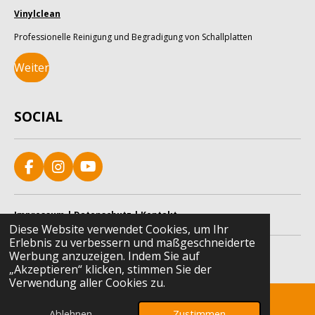
Vinylclean
Professionelle Reinigung und Begradigung von Schallplatten
Weiter
SOCIAL
F
I
Y
a
n
o
c
s
u
e
t
T
Impressum
|
Datenschutz
|
Kontakt
b
a
u
Diese Website verwendet Cookies, um Ihr
o
g
b
Erlebnis zu verbessern und maßgeschneiderte
© 2025 - 2026 Vinyl-Fan
o
r
e
Werbung anzuzeigen. Indem Sie auf
Mit Unterstützung von
Webador
k
a
„Akzeptieren“ klicken, stimmen Sie der
m
Verwendung aller Cookies zu.
Ablehnen
Zustimmen