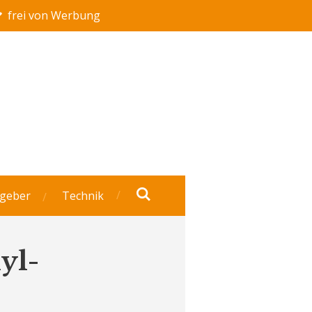
frei von Werbung
geber
Technik
yl-