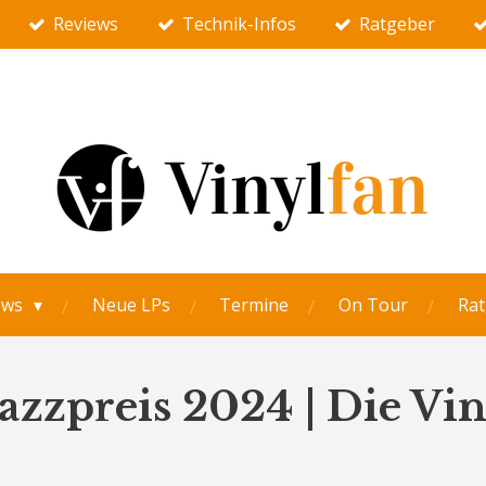
Reviews
Technik-Infos
Ratgeber
ews
Neue LPs
Termine
On Tour
Rat
azzpreis 2024 | Die Vin